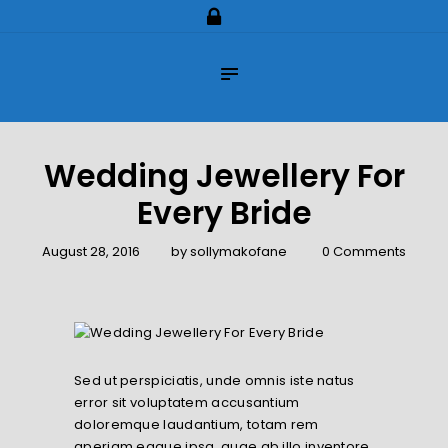
Home
About Us
Impilo Funeral Plans
Group Scheme
(underwriting)
Wedding Jewellery For
Claims
Every Bride
Contact Us
August 28, 2016
by
sollymakofane
0
Comments
Sed ut perspiciatis, unde omnis iste natus
error sit voluptatem accusantium
doloremque laudantium, totam rem
aperiam eaque ipsa, quae ab illo inventore