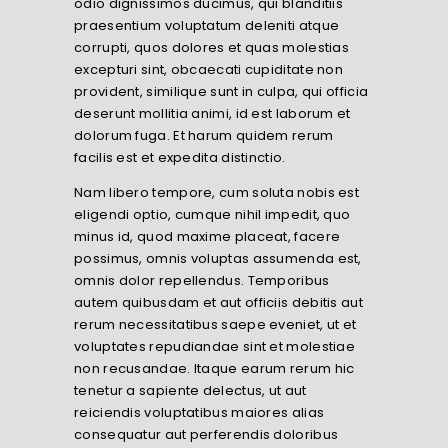
odio dignissimos ducimus, qui blanditiis
praesentium voluptatum deleniti atque
corrupti, quos dolores et quas molestias
excepturi sint, obcaecati cupiditate non
provident, similique sunt in culpa, qui officia
deserunt mollitia animi, id est laborum et
dolorum fuga. Et harum quidem rerum
facilis est et expedita distinctio.
Nam libero tempore, cum soluta nobis est
eligendi optio, cumque nihil impedit, quo
minus id, quod maxime placeat, facere
possimus, omnis voluptas assumenda est,
omnis dolor repellendus. Temporibus
autem quibusdam et aut officiis debitis aut
rerum necessitatibus saepe eveniet, ut et
voluptates repudiandae sint et molestiae
non recusandae. Itaque earum rerum hic
tenetur a sapiente delectus, ut aut
reiciendis voluptatibus maiores alias
consequatur aut perferendis doloribus